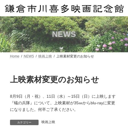
コ
ナ
ン
ビ
テ
ゲ
ン
ー
ツ
シ
へ
ョ
NEWS
ス
ン
キ
に
ッ
移
プ
動
Home
NEWS
映画上映
上映素材変更のお知らせ
上映素材変更のお知らせ
8月9日（月・祝）、11日（水）～15日（日）に上映します
『蟻の兵隊』について、上映素材が35㎜からblu-rayに変更
になりました。何卒ご了承ください。
映画上映
カテゴリー