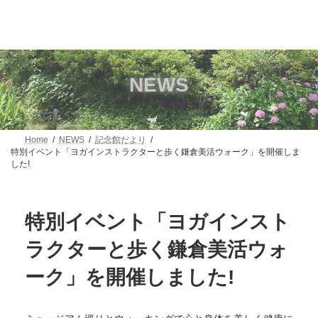
コ
ナ
ン
ビ
テ
ゲ
ン
ー
ツ
シ
へ
ョ
NEWS
ス
ン
キ
に
ッ
移
プ
動
Home
NEWS
記念館だより
特別イベント「ヨガインストラクターと歩く鎌倉美活ウォーク」を開催しま
した!
特別イベント「ヨガインスト
ラクターと歩く鎌倉美活ウォ
ーク」を開催しました!