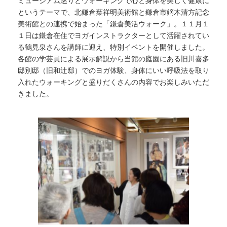
ミュージアム巡りとウォーキングで心と身体を美しく健康に
というテーマで、北鎌倉葉祥明美術館と鎌倉市鏑木清方記念
美術館との連携で始まった「鎌倉美活ウォーク」。１１月１
１日は鎌倉在住でヨガインストラクターとして活躍されてい
る鶴見泉さんを講師に迎え、特別イベントを開催しました。
各館の学芸員による展示解説から当館の庭園にある旧川喜多
邸別邸（旧和辻邸）でのヨガ体験、身体にいい呼吸法を取り
入れたウォーキングと盛りだくさんの内容でお楽しみいただ
きました。