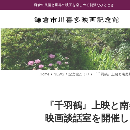
コ
ナ
鎌倉の風情と世界の映画を楽しめる贅沢なひととき
ン
ビ
テ
ゲ
ン
ー
ツ
シ
へ
ョ
ス
ン
キ
に
ッ
移
プ
動
Home
NEWS
記念館だより
『千羽鶴』上映と南美
『千羽鶴』上映と南
映画談話室を開催し