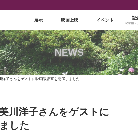
記
展示
映画上映
イベント
記念館ス
NEWS
川洋子さんをゲストに映画談話室を開催しました
美川洋子さんをゲストに
ました