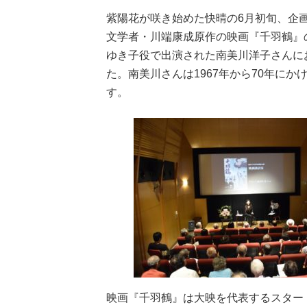
紫陽花が咲き始めた快晴の6月初旬、企
文学者・川端康成原作の映画『千羽鶴』
ゆき子役で出演された南美川洋子さんに
た。南美川さんは1967年から70年に
す。
映画『千羽鶴』は大映を代表するスター