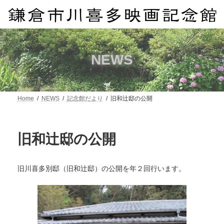
コ
ナ
ン
ビ
テ
ゲ
ン
ー
ツ
シ
へ
ョ
NEWS
ス
ン
キ
に
ッ
移
プ
動
Home
NEWS
記念館だより
旧和辻邸の公開
旧和辻邸の公開
旧川喜多別邸（旧和辻邸）の公開を年２回行います。