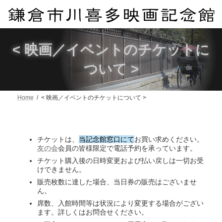
コ
ナ
ン
ビ
テ
ゲ
ン
ー
ツ
シ
< 映画／イベントのチケットに
へ
ョ
ス
ン
ついて >
キ
に
ッ
移
プ
動
Home
< 映画／イベントのチケットについて >
チケットは、
当記念館窓口にて
お買い求めください。
友の会
会員の皆様限定で電話予約を承っています。
チケット購入後の日時変更および払い戻しは一切お受
けできません。
販売枚数に達した場合、当日券の販売はございませ
ん。
席数、入館時間等は状況により変更する場合がござい
ます。詳しくはお問合せください。