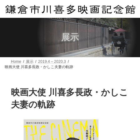
コ
ナ
ン
ビ
テ
ゲ
ン
ー
ツ
シ
へ
ョ
展示
ス
ン
キ
に
ッ
移
プ
動
Home
展示
2019.4 – 2020.3
映画大使 川喜多長政・かしこ夫妻の軌跡
映画大使 川喜多長政・かしこ
夫妻の軌跡