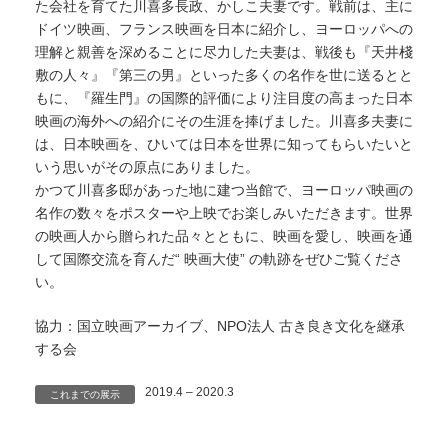
た会社を育てた川喜多長政、かしこ夫妻です。戦前は、主に
ドイツ映画、フランス映画を日本に紹介し、ヨーロッパへの
理解と親善を深めることに尽力した夫妻は、戦後も『天井棧
敷の人々』『第三の男』といった多くの名作を世に送るとと
もに、『羅生門』の国際的評価により注目度の高まった日本
映画の海外への紹介にその生涯を捧げました。川喜多夫妻に
は、日本映画を、ひいては日本を世界に知ってもらいたいと
いう思いがその原点にありました。
かつて川喜多邸があった地に建つ当館で、ヨーロッパ映画の
名作の数々をポスターや上映でお楽しみいただきます。世界
の映画人から贈られた品々とともに、映画を愛し、映画を通
して国際交流を育んだ“ 映画大使” の軌跡をぜひご覧くださ
い。
協力：国立映画アーカイブ、NPO法人 古き良き文化を継承
する会
2019.4 – 2020.3
これまでの展示