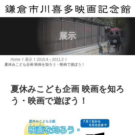
コ
ナ
ン
ビ
テ
ゲ
ン
ー
ツ
シ
へ
ョ
展示
ス
ン
キ
に
ッ
移
プ
動
Home
展示
2010.4 – 2011.3
夏休みこども企画 映画を知ろう・映画で遊ぼう！
夏休みこども企画 映画を知ろ
う・映画で遊ぼう！